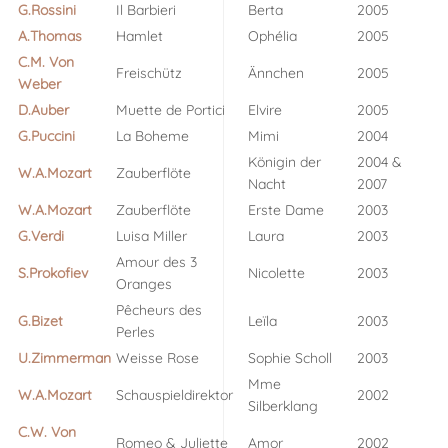
G.Rossini
Il Barbieri
Berta
2005
A.Thomas
Hamlet
Ophélia
2005
C.M. Von
Freischütz
Ännchen
2005
Weber
D.Auber
Muette de Portici
Elvire
2005
G.Puccini
La Boheme
Mimi
2004
Königin der
2004 &
W.A.Mozart
Zauberflöte
Nacht
2007
W.A.Mozart
Zauberflöte
Erste Dame
2003
G.Verdi
Luisa Miller
Laura
2003
Amour des 3
S.Prokofiev
Nicolette
2003
Oranges
Pêcheurs des
G.Bizet
Leïla
2003
Perles
U.Zimmerman
Weisse Rose
Sophie Scholl
2003
Mme
W.A.Mozart
Schauspieldirektor
2002
Silberklang
C.W. Von
Romeo & Juliette
Amor
2002