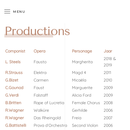
MENU
Accéder au contenu principal
Productions
Componist
Opera
Personage
Jaar
2018 &
L. Steels
Fausto
Margherita
2019
R.Strauss
Elektra
Magd 4
2011
G.Bizet
Carmen
Micaëla
2010
C.Gounod
Faust
Marguerite
2009
G.Verdi
Falstaff
Alicia Ford
2009
B.Britten
Rape of Lucretia
Female Chorus
2008
R.Wagner
Walküre
Gerhilde
2006
R.Wagner
Das Rheingold
Freia
2007
G.Battistelli
Prova d`Orchestra
Second Violon
2006