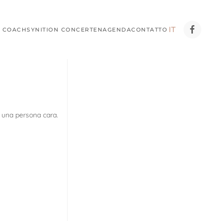
IT
 COACH
SYNITION CONCERTEN
AGENDA
CONTATTO
i una persona cara.