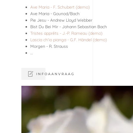
Ave Maria - F. Schubert (demo)
Ave Maria - Gounod/Bach
Pie Jesu - Andrew Lloyd Webber
Bist Du Bei Mir - Johann Sebastian Bach
Tristes apprêts - J.-P. Rameau (demo)
Lascia ch'io pianga - G.F. Händel (demo)
Morgen - R. Strauss
...
INFOAANVRAAG